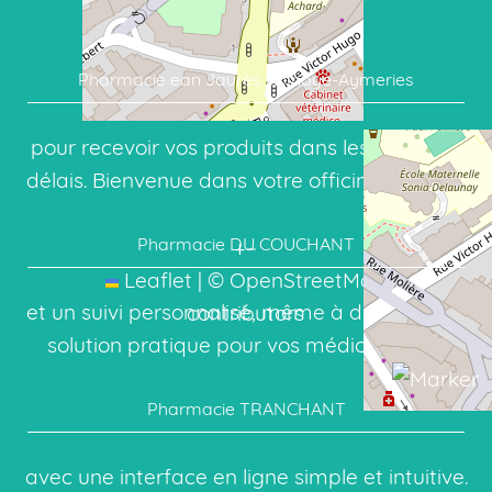
cœur de votre ville,
Pharmacie ean Jaurès Aulnoye-Aymeries
pour recevoir vos produits dans les meilleurs
délais. Bienvenue dans votre officine en ligne:
Pharmacie DU COUCHANT
+
−
Leaflet
|
©
OpenStreetMap
et un suivi personnalisé, même à distance. La
contributors
solution pratique pour vos médicaments:
Pharmacie TRANCHANT
avec une interface en ligne simple et intuitive.